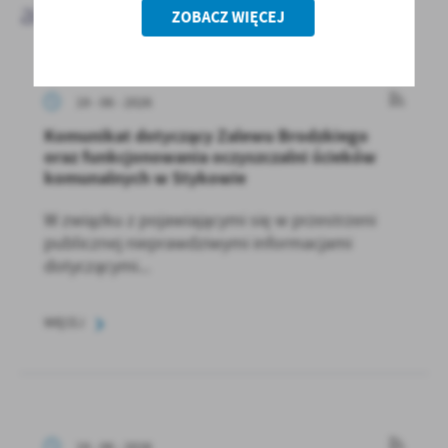
aktualności
ZOBACZ WIĘCEJ
19 - 06 - 2026
Komunikat dotyczący Zalewu Brodzkiego
oraz funkcjonowania oczyszczalni ścieków
komunalnych w Stykowie
W związku z pojawiającymi się w przestrzeni
publicznej nieprawdziwymi informacjami
dotyczącymi...
WIĘCEJ
19 - 06 - 2026