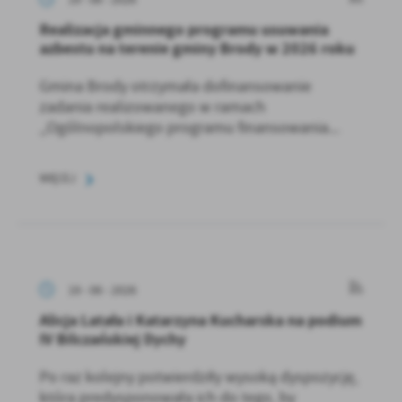
Realizacja gminnego programu usuwania
azbestu na terenie gminy Brody w 2026 roku
Gmina Brody otrzymała dofinansowanie
zadania realizowanego w ramach
,,Ogólnopolskiego programu finansowania...
WIĘCEJ
19 - 06 - 2026
Alicja Latała i Katarzyna Kucharska na podium
IV Bilczańskiej Dychy
Po raz kolejny potwierdziły wysoką dyspozycję,
która predysponowała ich do tego, by