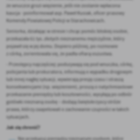
Firmy te działają w charakterze pośredników prezentujących nasze
że wnuczce grozi więzienie, jeśli nie zostanie wpłacona
treści w postaci wiadomości, ofert, komunikatów mediów
kaucja - poinformował asp. Paweł Kusiak, oficer prasowy
społecznościowych.
Komendy Powiatowej Policji w Starachowicach.
Seniorka, działając w stresie i chcąc pomóc bliskiej osobie,
przekazała 61 tys. złotych nieznanemu mężczyźnie, który
pojawił się w jej domu. Dopiero później, po rozmowie
z córką, zorientowała się, że padła ofiarą oszustwa.
- Przestępcy najczęściej: podszywają się pod wnuczka, córkę,
policjanta lub prokuratora, informują o wypadku drogowym
lub innej nagłej sytuacji, wywierają presję czasu i straszą
konsekwencjami (np. więzieniem), proszą o natychmiastowe
przekazanie pieniędzy lub kosztowności, wysyłają po odbiór
gotówki nieznaną osobę – dodają świętokrzyscy stróże
prawa, którzy zaapelowali o zachowanie czujności w takich
sytuacjach.
Jak się chronić?
Nie przekazuj pieniędzy nieznanym osobom, które