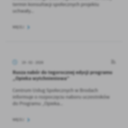
termin konsultacji społecznych projektu
uchwały...
WIĘCEJ
19 - 02 - 2026
Rusza nabór do tegorocznej edycji programu
„Opieka wytchnieniowa”
Centrum Usług Społecznych w Brodach
informuje o rozpoczęciu naboru uczestników
do Programu „Opieka...
WIĘCEJ