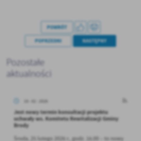
POWRÓT
POPRZEDNI
NASTĘPNY
Pozostałe
aktualności
19 - 02 - 2026
Jest nowy termin konsultacji projektu
uchwały ws. Komitetu Rewitalizacji Gminy
Brody
Środa, 25 lutego 2026 r., godz. 16.00 – to nowy