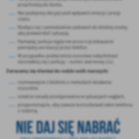
przychodzą do domu.
Nie podejmuj decyzji pod wpływem emocji i presji
czasu.
Rozłącz się i samodzielnie zadzwoń do bliskiej osoby,
aby potwierdzić sytuację.
Pamiętaj: policja nigdy nie prosi o przekazanie
pieniędzy ani kaucji przez telefon.
W przypadku podejrzenia oszustwa natychmiast
skontaktuj się z policją – numer alarmowy 112.
Zwracamy się również do rodzin osób starszych:
rozmawiajcie z bliskimi o metodach działania
oszustów,
ustalcie zasady postępowania w sytuacjach nagłych,
przypominajcie, aby zawsze konsultowali takie telefony
z rodziną.