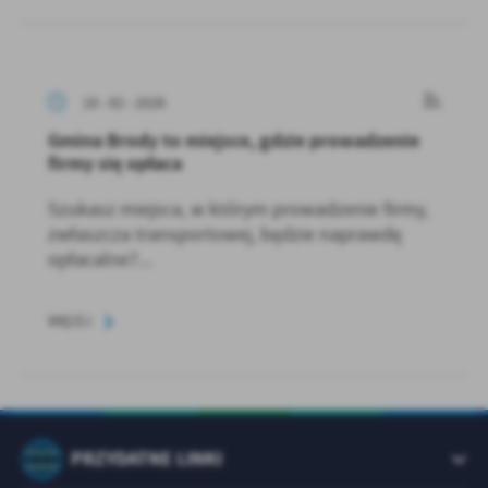
19 - 02 - 2026
Gmina Brody to miejsce, gdzie prowadzenie
firmy się opłaca
Szukasz miejsca, w którym prowadzenie firmy,
zwłaszcza transportowej, będzie naprawdę
opłacalne?...
WIĘCEJ
PRZYDATNE LINKI