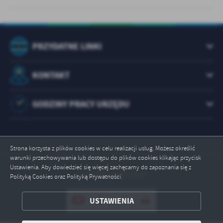
PRZYDATNE LINKI
KONTAKT
GODZINY PRACY URZĘDU
Strona korzysta z plików cookies w celu realizacji usług. Możesz określić
warunki przechowywania lub dostępu do plików cookies klikając przycisk
Ustawienia. Aby dowiedzieć się więcej zachęcamy do zapoznania się z
Odwiedzin: 1072963
Polityką Cookies oraz Polityką Prywatności.
ZAPISZ WYBRANE
USTAWIENIA
ODRZUĆ WSZYSTKIE