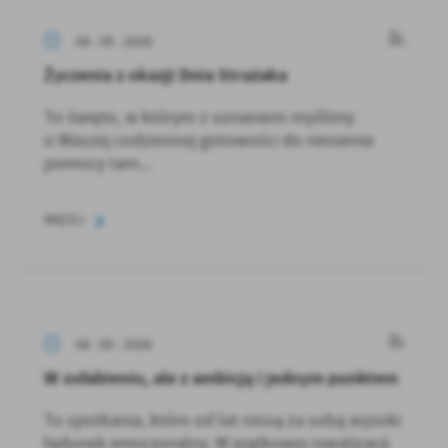
04 - 05 - 2026
Życzenia z okazji Dnia Strażaka
To święto, w którym z uznaniem myślimy
o Waszej codziennej gotowości do niesienia
pomocy tam...
WIĘCEJ
04 - 05 - 2026
W osłabieniu, ale z ambicją i jednym punktem
To spotkania, które od lat niosą za sobą wysoki
ładunek emocjonalny. W piątkowej rywalizacji