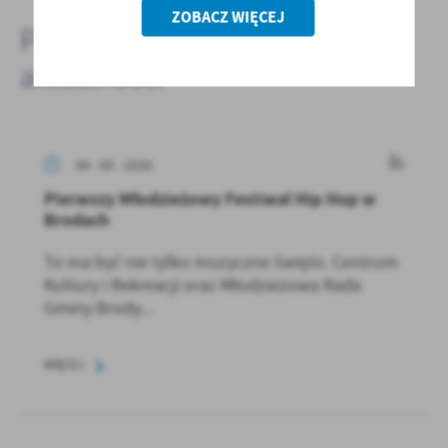
ZOBACZ WIĘCEJ
Pozostałe
aktualności
04 - 05 - 2026
Pierwszy Młodzieżowy Festiwal Hip Hop w
Brodach
To ma być nie tylko muzyczne święto. Centrum
Kultury i Rekreacji oraz Młodzieżowa Rada
Gminy Brody...
WIĘCEJ