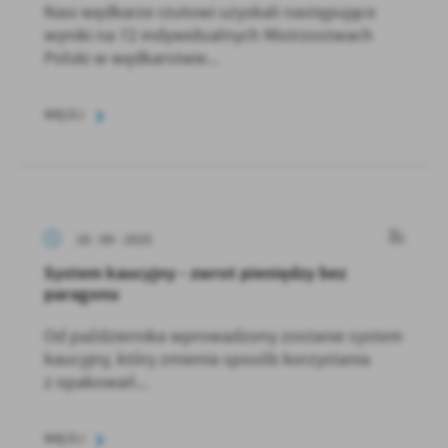
Nasi wędkarze rzutowi uzyskali następujące
wyniki na 72 indywidualnych Mistrzostwach
Polski w wędkarstwie...
WIĘCEJ
18 - 09 - 2025
System kaucyjny - zwrot pieniędzy bez
paragonu
Od października wprowadzony zostanie system
kaucyjny, który zmienia sposób korzystania
z opakowań...
WIĘCEJ