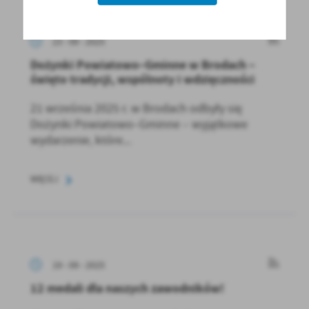
23 - 09 - 2025
Dożynki Powiatowo–Gminne w Brodach –
święto tradycji, wspólnoty i wdzięczności
21 września 2025 r. w Brodach odbyły się
Dożynki Powiatowo–Gminne – wyjątkowe
wydarzenie, które...
WIĘCEJ
19 - 09 - 2025
12 medali dla naszych zawodników!