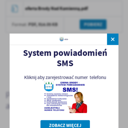
oferta Brody Nad Kamienną.pdf
PDF,
914.05 KB
POBIERZ
Format:
System powiadomień
SMS
POWRÓT
POPRZEDNI
NASTĘPNY
Kliknij aby zarejestrować numer telefonu
Pozostałe
aktualności
ZOBACZ WIĘCEJ