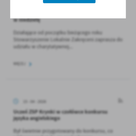
15 - 04 - 2026
Charytatywna, plenerowa zbiórka książek już
w niedzielę
Działające od początku bieżącego roku
Stowarzyszenie Lokalnie Zakręceni zaprasza do
udziału w charytatywnej...
WIĘCEJ
15 - 04 - 2026
Uczeń ZSP Krynki w czołówce konkursu
języka angielskiego
Był świetnie przygotowany do konkursu, co