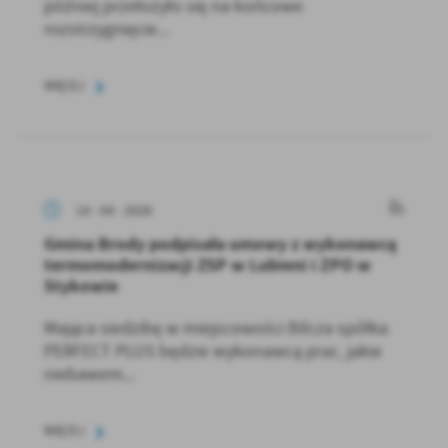
później przełożyło się na końcowe
rozstrzygnięcie...
WIĘCEJ
14 - 04 - 2026
Gmina Brody podpisała umowy z wykonawcą
termomodernizacji ZSP w Lubieni i ZPO w
Stykowie
Mająca siedzibę w miejscowości Bilcza spółka
PERFECT PLUS będzie wykonawcą prac, jakie
niebawem...
WIĘCEJ