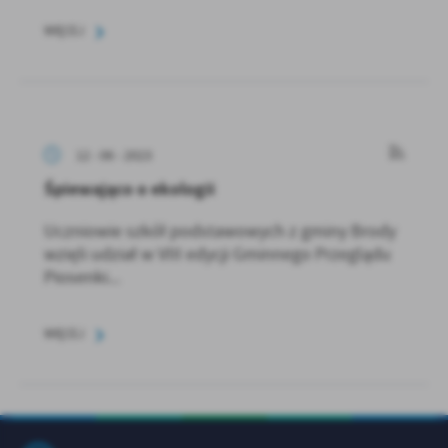
WIĘCEJ
12 - 06 - 2023
Śpiewająco o ekologii
Uczniowie szkół podstawowych z gminy Brody
wzięli udział w VIII edycji Gminnego Przeglądu
Piosenki...
WIĘCEJ