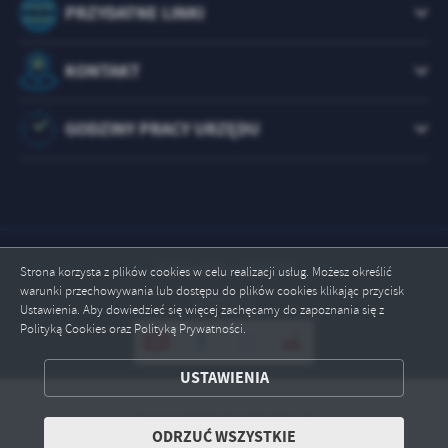
PRZYDATNE LINKI
KONTAKT
GODZINY PRACY URZĘDU
Odwiedzin: 1073270
Strona korzysta z plików cookies w celu realizacji usług. Możesz określić
warunki przechowywania lub dostępu do plików cookies klikając przycisk
Online: 1
Ustawienia. Aby dowiedzieć się więcej zachęcamy do zapoznania się z
Polityką Cookies oraz Polityką Prywatności.
ZAPISZ WYBRANE
USTAWIENIA
ODRZUĆ WSZYSTKIE
Copyright by brody.info.pl
ODRZUĆ WSZYSTKIE