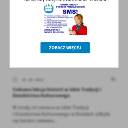
Zdrowotnej coraz piękniejsze
W dniu 19 czerwca 2023 r. Marzena Bernat, Wójt
Gminy Brody wraz z Głównym Specjalistą ds.
Ochrony...
WIĘCEJ
ZOBACZ WIĘCEJ
16 - 06 - 2023
Ciekawa lekcja historii w Izbie Tradycji i
Dziedzictwa Kulturowego
W środę 14 czerwca w Izbie Tradycji
i Dziedzictwa Kulturowego w Brodach odbyła
się bardzo ciekawa...