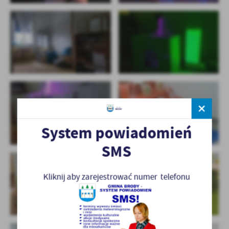
System powiadomień
SMS
Kliknij aby zarejestrować numer telefonu