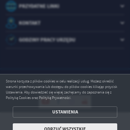
PRZYDATNE LINKI
KONTAKT
GODZINY PRACY URZĘDU
Odwiedzin: 1074190
Strona korzysta z plików cookies w celu realizacji usług. Możesz określić
warunki przechowywania lub dostępu do plików cookies klikając przycisk
Online: 10
Ustawienia. Aby dowiedzieć się więcej zachęcamy do zapoznania się z
Polityką Cookies oraz Polityką Prywatności.
ZAPISZ WYBRANE
USTAWIENIA
ODRZUĆ WSZYSTKIE
Copyright by brody.info.pl
ODRZUĆ WSZYSTKIE