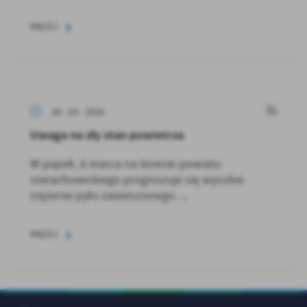
WIĘCEJ
06 - 03 - 2026
Uwaga na zły stan powietrza
W piątek, 6 marca na terenie powiatu
starachowickiego prognozuje się wysokie
stężenie pyłu zawieszonego. ...
WIĘCEJ