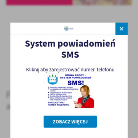
System powiadomień
SMS
POWRÓT
Kliknij aby zarejestrować numer telefonu
POPRZEDNI
NASTĘPNY
Pozostałe
aktualności
ZOBACZ WIĘCEJ
06 - 03 - 2026