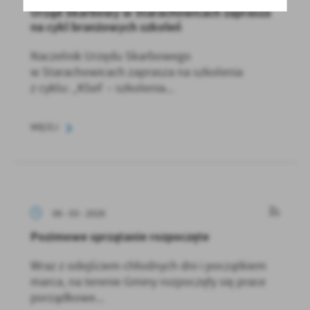
Urząd Skarbowy w Starachowicach zaprasza
na cykl branżowych szkoleń
Naczelnik Urzędu Skarbowego
w Starachowicach zaprasza na szkolenia
z cyklu: „KSeF – szkolenia...
WIĘCEJ
06 - 03 - 2026
Pozimowe sprzątanie rozpoczęte
Wraz z odejściem chłodnych dni i początkiem
marca, na terenie Gminy rozpoczęły się prace
porządkowe...