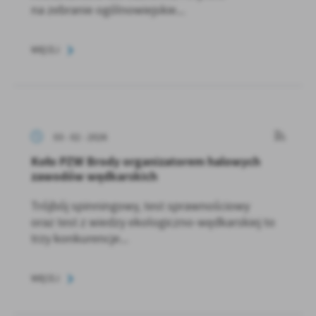
na zebranie ogólnowiejskie...
WIĘCEJ
03 - 02 - 2026
Koło PZW Brody organizatorem halowych
zawodów wędkarskich
Trójbój spinningowy, test sprawnościowy
oraz test z wiedzy ekologiczno-wędkarskiej to
trzy konkurencje...
WIĘCEJ