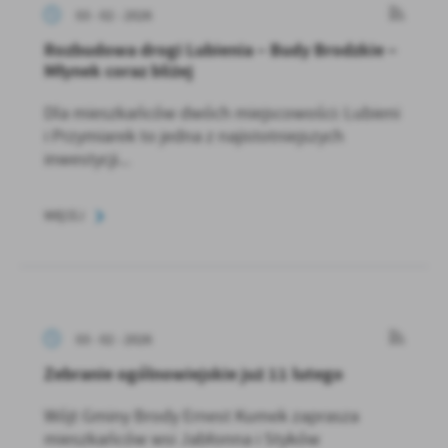
03 - 02 - 2026
Rozbudowa drogi Lubienia – Budy Brodzkie –
Młynek coraz bliżej
Dla mieszkańców dwóch miejscowości: Lubieni
i Przymiarek to jedna z najistotniejszych
inwestycji...
WIĘCEJ
03 - 02 - 2026
Zebranie ogólnowiejskie już 11 lutego
Wójt Gminy Brody Ernest Kumek zaprasza
mieszkańców wsi Jabłonna i Styków