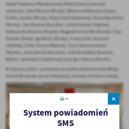
Skład I kadencji Młodzieżowej Rady Gminy utworzyli
wówczas: Julia Myszka (Brody), Wiktoria Miśkurka (Lipie),
Emilia Jasztal (Brody), Maja Sokół (Adamów), Maria Barańska
(Brody), Jan Wiecha (Kuczów), Julian Kusiak (Styków),
Aleksandra Kozera (Krynki), Magdalena Cieślik (Krynki), Ewa
Kumek (Ruda), Iga Rynio (Brody), Franciszek Jeziorski
(Styków), Zofia Sikora (Młynek), Sara Ubermanowicz
(Krynki), Julia Sieroń (Kuczów), Julia Kudelska (Rudnik),
Wiktor Jankowicz (Jabłonna) oraz Igor Sikora (Krynki).
W styczniu 2025 r. powołano ponadto pełnomocnika Wójta
Gminy Brody do spraw młodzieży. Została nim Anna Świtaj.
System powiadomień
SMS