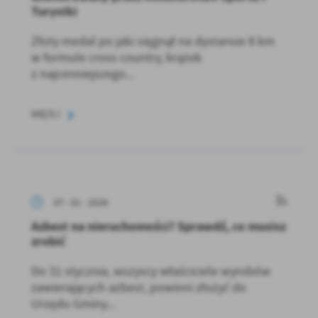
Turystki
Złoty medal po jaki sięgnął na dystansie 8 km
w formule cross country, krążek
z najcenniejszego...
WIĘCEJ
07 - 01 - 2026
Azbest na nieruchomości? Sprawdź, co musisz
zrobić
Do 31 stycznia, wszyscy właściciele wyrobów
zawierających azbest, powinni złożyć do
Urzędu Gminy...