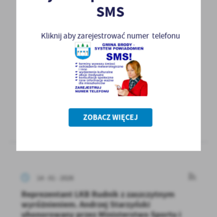
SMS
14 - 01 - 2026
Cenne informacje dla mikro, małych i średnich
Kliknij aby zarejestrować numer telefonu
firm z terenu gminy Brody. Przedsiębiorco,
przyjdź na spotkanie
Energia Przyszłości – Zintegrowane Inicjatywy
Konsorcjum na Rzecz Zrównoważonego
Rozwoju Energetycznego...
ZOBACZ WIĘCEJ
WIĘCEJ
14 - 01 - 2026
Reprezentant LKB Rudnik z zaszczytnym
wyróżnieniem. Andrzej Starzyński
uhonorowany przez Ministerstwo Sportu i