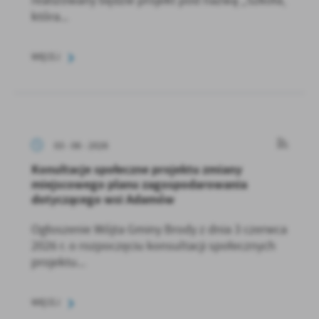
realizowany będzie projekt pod nazwą „Szkoła,
która...
WIĘCEJ
03 - 06 - 2026
Konultacje społeczne projektu zmiany
miejscowego planu zagospodarowania
dotyczącego wsi Adamów
Ogłoszenie Wójta Gminy Brody z dnia 3 czerwca
2026 r. o rozpoczęciu konsultacji społecznych
projektu...
WIĘCEJ