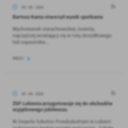
05 - 06 - 2026
Bartosz Kania otworzył wynik spotkania
Wychowanek starachowickiej Juventy,
najczęściej wcielający się w rolę skrzydłowego
lub napastnika...
WIĘCEJ
05 - 06 - 2026
ZSP Lubienia przygotowuje się do obchodów
wyjątkowego jubileuszu
W Zespole Szkolno-Przedszkolnym w Lubieni