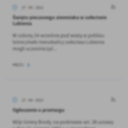
27 - 09 - 2022
Święto pieczonego ziemniaka w sołectwie
Lubienia
W sobotę 24 września pod wiatą w pobliżu
leśniczówki mieszkańcy sołectwa Lubienia
mogli uczestniczyć...
WIĘCEJ
27 - 09 - 2022
Ogłoszenie o przetargu
Wójt Gminy Brody, na podstawie art. 38 ustawy