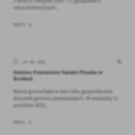
z dnia 21 sierpnia 1997 r. o gospodarce
nieruchomościami...
WIĘCEJ
16 - 09 - 2022
Gminno-Powiatowe Święto Plonów w
Brodach
Nasza gmina była w tym roku gospodarzem
dożynek gminno-powiatowych. W niedzielę 11
września 2022...
WIĘCEJ