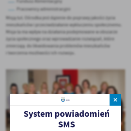
Fundusz Alimentacyjny
Pracownicy administracyjni
Misją tut. Ośrodka jest dążenie do poprawy jakości życia
mieszkańców i przeciwdziałanie wykluczeniu społecznemu.
Misja ta ma wpływ na działania podejmowane w obszarze
życia społecznego oraz wprowadzanie rozwiązań, które
zmierzają do likwidowania problemów mieszkańców
i tworzenia możliwości ich rozwoju.
System powiadomień
SMS