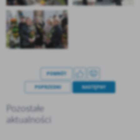
POWRÓT
POPRZEDNI
NASTĘPNY
Pozostałe
aktualności