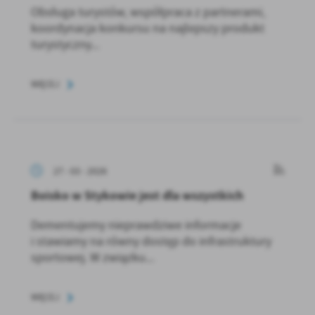
Obsługa turystów, współpraca z partnerami,
koordynacja konkursu na najlepszy produkt
turystyczny...
WIĘCEJ
27 - 03 - 2026
Boisko w Stykowie jest dla wszystkich
Dementujemy nieprawdziwe informacje
i stawiamy na równy dostęp do infrastruktury
sportowej. W związku...
WIĘCEJ