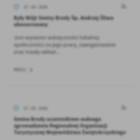
27 - 03 - 2026
Były Wójt Gminy Brody Śp. Andrzej Śliwa
uhonorowany
Jest wyrazem wdzięczności lokalnej
społeczności za jego pracę, zaangażowanie
oraz trwały wkład...
WIĘCEJ
27 - 03 - 2026
Gmina Brody uczestnikiem walnego
zgromadzenia Regionalnej Organizacji
Turystycznej Województwa Świętokrzyskiego