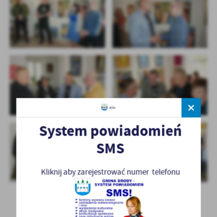
System powiadomień
SMS
Kliknij aby zarejestrować numer telefonu