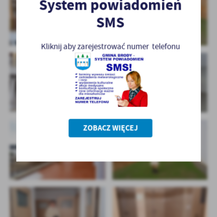
System powiadomień
SMS
Kliknij aby zarejestrować numer telefonu
ZOBACZ WIĘCEJ