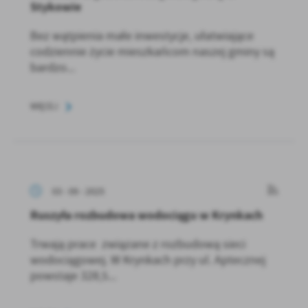
Stykowie
Bez wątpienia małe inwestycje, ułatwiające
codziennie życie mieszkańcom naszej gminy są
bardzo...
WIĘCEJ
03 - 09 - 2025
Ruszyła rozbudowa wodociągu w Krynkach
Trwają prace związane z rozbudową sieci
wodociągowej. W Krynkach przy ul. Aptecznej
powstaje 328,5...