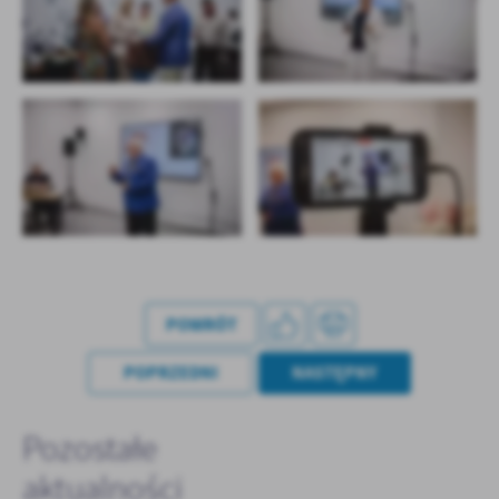
POWRÓT
POPRZEDNI
NASTĘPNY
Pozostałe
aktualności