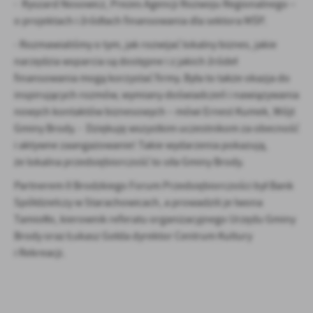
- Ryszard Nosowicz, Prezes Agencji Rozwoju Regionalnego –
o projektach i źródłach finansowania dla sektora MŚP.
- Rozmawialiśmy o tym, jak rozwijać lokalny biznes, jakie
narzędzia wsparcia są dostępne i z jakich źródeł
finansowania mogą korzystać firmy. Była to także okazja do
inspirujących rozmów, wymiany doświadczeń i nawiązywania
nowych kontaktów biznesowych – mówi Ernest Kumek, Wójt
Gminy Brody. - Dziękuję wszystkim uczestnikom za obecność
i aktywne zaangażowanie! Takie wydarzenia pokazują,
że lokalna przedsiębiorczość to siła Gminy Brody.
Partnerem II Brodzkiego Forum Przedsiębiorczości był Bank
Spółdzielczy w Starachowicach, a prowadzili je Iwona
Tamiołło, kierownik referatu organizacyjnego Urzędu Gminy
Brody oraz Łukasz Gołda dyrektor Centrum Kultury
i Rekreacji.