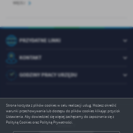
WIĘCEJ
PRZYDATNE LINKI
KONTAKT
GODZINY PRACY URZĘDU
Strona korzysta z plików cookies w celu realizacji usług. Możesz określić
warunki przechowywania lub dostępu do plików cookies klikając przycisk
Odwiedzin: 1073523
Ustawienia. Aby dowiedzieć się więcej zachęcamy do zapoznania się z
Polityką Cookies oraz Polityką Prywatności.
Online: 7
ZAPISZ WYBRANE