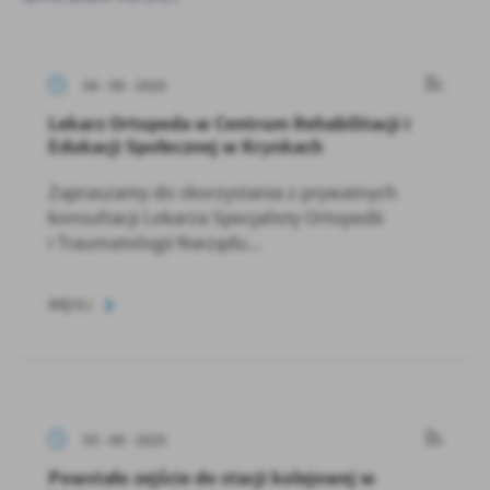
04 - 09 - 2025
Lekarz Ortopeda w Centrum Rehabilitacji i
Edukacji Społecznej w Krynkach
Zapraszamy do skorzystania z prywatnych
konsultacji Lekarza Specjalisty Ortopedii
i Traumatologii Narządu...
WIĘCEJ
03 - 09 - 2025
Powstało zejście do stacji kolejowej w