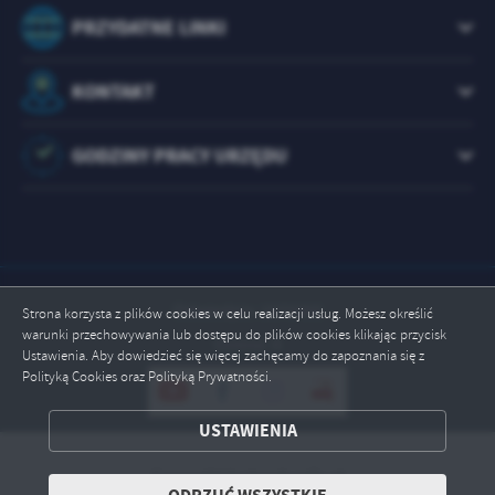
PRZYDATNE LINKI
KONTAKT
GODZINY PRACY URZĘDU
Odwiedzin: 1073465
Strona korzysta z plików cookies w celu realizacji usług. Możesz określić
warunki przechowywania lub dostępu do plików cookies klikając przycisk
Online: 4
Ustawienia. Aby dowiedzieć się więcej zachęcamy do zapoznania się z
Polityką Cookies oraz Polityką Prywatności.
ZAPISZ WYBRANE
USTAWIENIA
ODRZUĆ WSZYSTKIE
Copyright by brody.info.pl