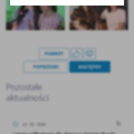
POWRÓT
POPRZEDNI
NASTĘPNY
Pozostałe
aktualności
22 - 05 - 2026