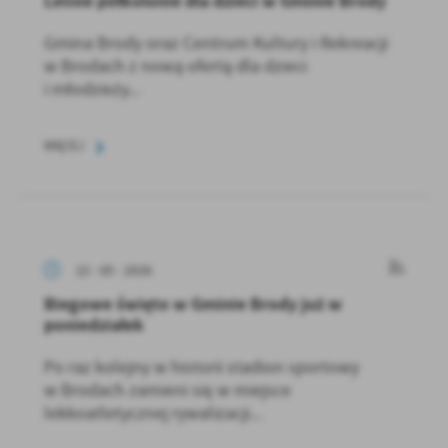
Letnie półkolonie dla dzieci w Gminie Brody
Gmina Brody oraz Centrum Kultury i Rekreacji
w Brodach z nową ofertą dla dzieci
i młodzieży...
WIĘCEJ
22 - 05 - 2026
Biegowe święto w Gminie Brody już w
poniedziałek
Po raz kolejny w historii stadion sportowy
w Brodach zamieni się w miejsce
lekkoatletycznej rywalizacji...