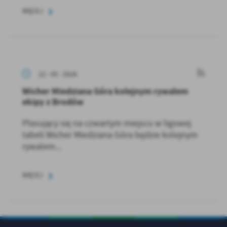
WIĘCEJ
22 - 05 - 2026
Wicher Miedziana Góra kolejnym rywalem
ekipy z Brodów
Plasujący się na czwartym miejscu w ligowej
tabeli Wicher Miedziana Góra będzie kolejnym
rywalem...
WIĘCEJ