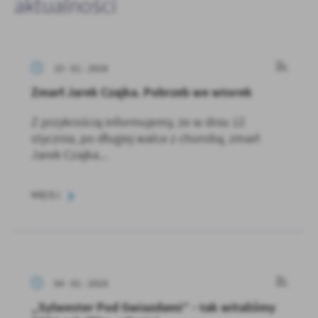
aktualności
15 - 01 - 2024
Zmarł Jarek Czajka. Pobrzeb we wtorek
Z przykrością informujemy, że w dniu 12
stycznia, po długiej walce z chorobą, zmarł
Jarek Czajka...
WIĘCEJ
04 - 01 - 2024
„Sylwester Pod Gwiazdami” - tak witaliśmy