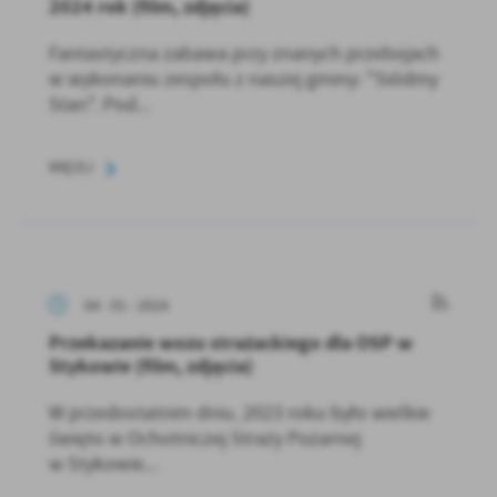
2024 rok (film, zdjęcia)
Fantastyczna zabawa przy znanych przebojach
w wykonaniu zespołu z naszej gminy: "Siódmy
Stan". Pod...
WIĘCEJ
04 - 01 - 2024
Przekazanie wozu strażackiego dla OSP w
Stykowie (film, zdjęcia)
W przedostatnim dniu, 2023 roku było wielkie
święto w Ochotniczej Straży Pożarnej
w Stykowie...