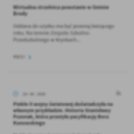
Wirtualna strzelnica powstanie w Gminie
Brody
Oddana do użytku ma być jesienią bieżącego
roku. Na terenie Zespołu Szkolno-
Przedszkolnego w Krynkach...
WIĘCEJ
29 - 06 - 2026
Piekło II wojny światowej doświadczyła na
własnym przykładzie. Historia Stanisławy
Pszonak, która przeżyła pacyfikację Boru
Kunowskiego