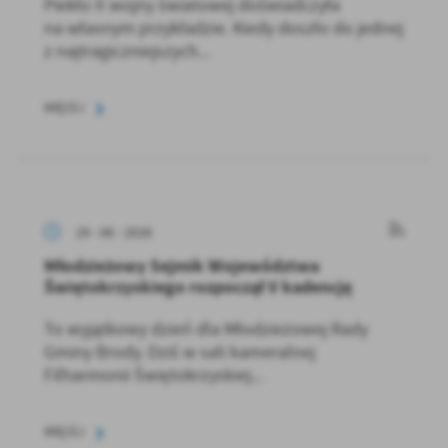
Piekło II wojny światowej doświadczyła
na własnym przykładzie. Kiedy doszło do jednej
z najtragiczniejszych...
WIĘCEJ
29 - 06 - 2026
Młodzieżowy Sejmik Województwa
Świętokrzyskiego rozpoczął V kadencję
To wyjątkowy dzień dla Młodzieżowej Rady
Gminy Brody. Dziś w sali kameralnej
Filharmonii Świętokrzyskiej...
WIĘCEJ