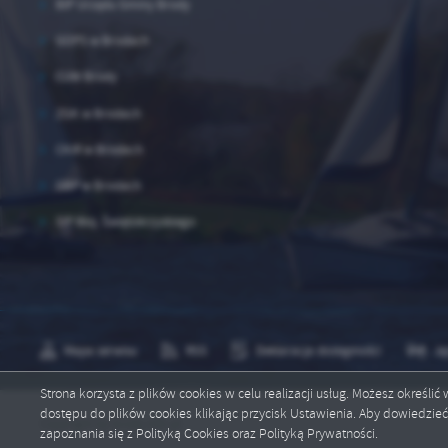
BIP Urzędu Gminy Brody
GOPS w Brodach
CUW Brody
ZGK w Brodach
CKiR w Brodach
GBP w Brodach
SIP Woj. Świętokrzyskiego
Mapa serwisu
RSS
Deklaracja dostępności
Ję
Strona korzysta z plików cookies w celu realizacji usług. Możesz określi
dostępu do plików cookies klikając przycisk Ustawienia. Aby dowiedzie
Copyright by brody.info.pl
zapoznania się z Polityką Cookies oraz Polityką Prywatności.