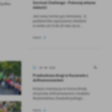
Survival Challenge - Pokonaj własne
Opałka.
słabości
Jest nowy termin gry terenowej. 11
października zapraszamy młodzież
w wieku od 13 do 20 roku życia...
WIĘCEJ
09 - 09 - 2025
Przebudowa drogi w Kuczowie z
dofinansowaniem
Kolejna inwestycja w Gmina Brody
otrzymała dofinansowanie z budżetu
Województwa Świętokrzyskiego...
WIĘCEJ