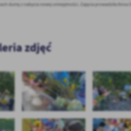
zniach dumę z nabycia nowej umiejętności. Zajęcia prowadziła Anna 
leria zdjęć