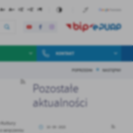
KONTAKT
POPRZEDNI
NASTĘPNY
Pozostałe
aktualności
 Kultury
10 - 09 - 2025
 o wręczeniu