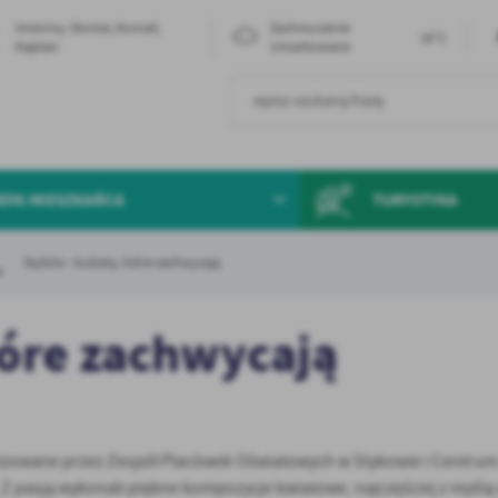
Imieniny: Dorota, Konrad,
Zachmurzenie
16°C
Kajetan
Umiarkowane
EFA MIESZKAŃCA
TURYSTYKA
Styków - bukiety, które zachwycają
tóre zachwycają
nizowane przez Zespół Placówek Oświatowych w Stykowie i Centrum
ć. Z pasją wykonali piękne kompozycje kwiatowe, najczęściej z myślą