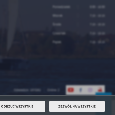
Poniedziałek
8:00 - 16:00
Wtorek
7:15 - 15:15
Środa
7:15 - 15:15
Czwartek
7:15 - 15:15
Piątek
7:15 - 15:15
Odwiedzin: 1073261
Online: 2
ODRZUĆ WSZYSTKIE
ZEZWÓL NA WSZYSTKIE
Powered by
2ClickPortal® - Portale nowej generacji
DO GÓRY