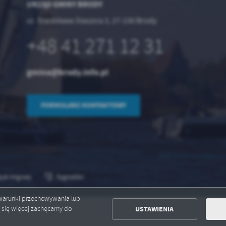
URZĄD GMINY BRODY
ul. Stanisława Staszica 3, 27-230 Brody
+48 41 271 12 31
gmina@brody.info.pl
FORMULARZ KONTAKTOWY
zyk migowy
Sygnaliści
ć warunki przechowywania lub
USTAWIENIA
ć się więcej zachęcamy do