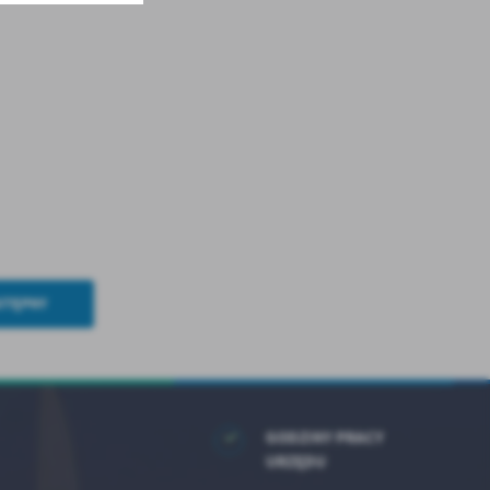
.
a
w
STĘPNY
GODZINY PRACY
URZĘDU