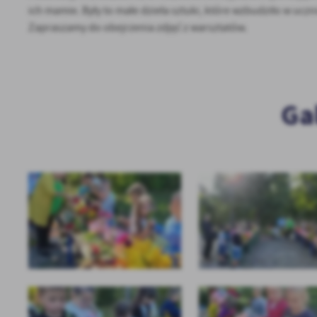
ich mamie. Były to małe dzieła sztuki, które wzbudziło w uc
Zapraszamy do obejrzenia zdjęć z warsztatów.
Ga