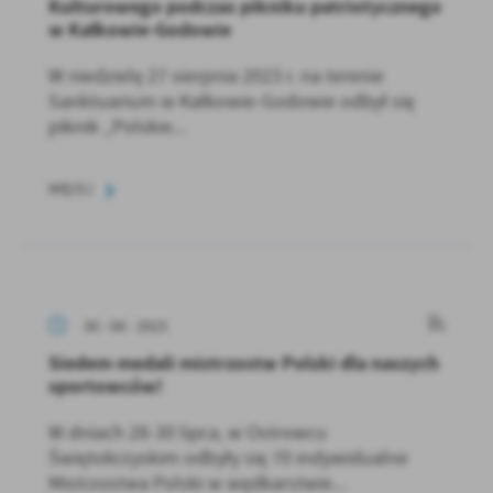
Kulturowego podczas pikniku patriotycznego
w Kałkowie-Godowie
W niedzielę 27 sierpnia 2023 r. na terenie
Sanktuarium w Kałkowie-Godowie odbył się
piknik „Polskie...
WIĘCEJ
30 - 08 - 2023
Siedem medali mistrzostw Polski dla naszych
sportowców!
W dniach 28-30 lipca, w Ostrowcu
Świętokrzyskim odbyły się 70 indywidualne
Mistrzostwa Polski w wędkarstwie...