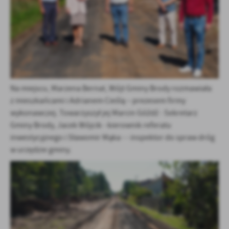
Firmy te działają w charakterze pośredników prezentujących nasze
treści w postaci wiadomości, ofert, komunikatów mediów
społecznościowych.
Na miejscu, Marzena Bernat, Wójt Gminy Brody rozmawiała
z mieszkańcami i Adrianem Cieślą – prezesem firmy
wykonawczej. Towarzyszył jej Marcin Góźdź - Sekretarz
Gminy Brody, Jacek Wójcik - kierownik referatu
inwestycyjnego i Sławomir Mąka - - inspektor do spraw dróg
w urzędzie gminy.