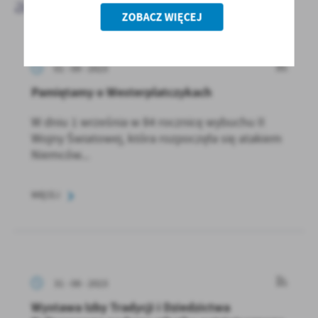
aktualności
ZOBACZ WIĘCEJ
01 - 09 - 2023
Pamiętamy o Westerplatczykach
W dniu 1 września w 84 rocznicę wybuchu II
Wojny Światowej, która rozpoczęła się atakiem
Niemców...
WIĘCEJ
31 - 08 - 2023
Wystawa Izby Tradycji i Dziedzictwa