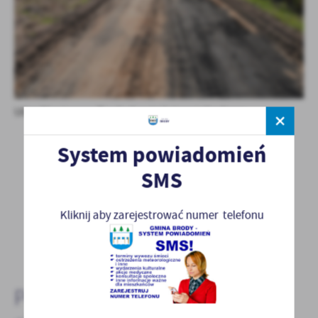
Ulica Akacjowa w Brodach w trakcie przebudowy.
System powiadomień
SMS
Kliknij aby zarejestrować numer telefonu
POWRÓT
POPRZEDNI
NASTĘPNY
Pozostałe