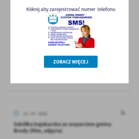
Kliknij aby zarejestrować numer telefonu
12 - 07 - 2023
Będą przebudowy dróg w Lipiu i Adamowie
W dniu 30 maja 2023 r. została zawarta umowa
przez Powiat Starachowicki pod
przewodnictwem Starosty...
ZOBACZ WIĘCEJ
WIĘCEJ
12 - 07 - 2023
Szkółka kajakarska ze wsparciem gminy
Brody (film, zdjęcia)