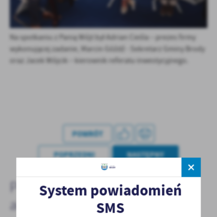
treści w postaci wiadomości, ofert, komunikatów mediów
społecznościowych.
Na spotkaniu z Panią Wójt był Adrian Cieśla – prezes firmy
wykonującej zadanie, Marcin Góźdź - Sekretarz Gminy Brody
oraz Jacek Wójcik – kierownik referatu inwestycyjnego.
POWRÓT
POPRZEDNI
NASTĘPNY
Pozostałe
System powiadomień
aktualności
SMS