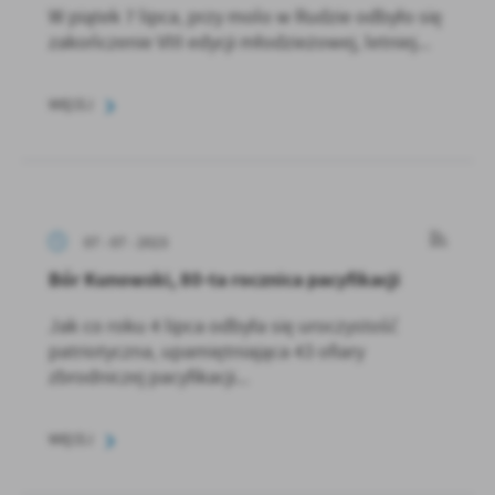
W piątek 7 lipca, przy molo w Rudzie odbyło się
zakończenie VIII edycji młodzieżowej, letniej...
WIĘCEJ
07 - 07 - 2023
Bór Kunowski, 80-ta rocznica pacyfikacji
Jak co roku 4 lipca odbyła się uroczystość
patriotyczna, upamiętniająca 43 ofiary
zbrodniczej pacyfikacji...
WIĘCEJ