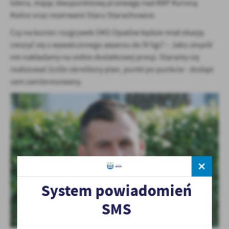
lidera, mając dwupunktową przewagę nad KKP Koroną
Kielce oraz rezerwami Staru Starachowice.
Czy na koniec rozgrywek OKS Opatów będzie miał okazję
cieszyć się z wywalczonego awansu do IV ligi? – Jako zespół
nie nakładamy na siebie dodatkowej presji. Staramy się
realizować ściśle określony plan, punkt po punkcie - dodaje
sam zainteresowany.
System powiadomień
SMS