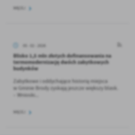
WIĘCEJ
05 - 02 - 2026
Blisko 1,5 mln złotych dofinansowania na
termomodernizację dwóch zabytkowych
budynków
Zabytkowe i oddychające historią miejsca
w Gminie Brody zyskają jeszcze większy blask.
– Wnioski...
WIĘCEJ