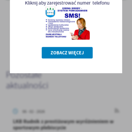
Kliknij aby zarejestrować numer telefonu
POWRÓT
ZOBACZ WIĘCEJ
POPRZEDNI
NASTĘPNY
Pozostałe
aktualności
06 - 02 - 2026
LKB Rudnik z prestiżowym wyróżnieniem w
sportowym plebiscycie