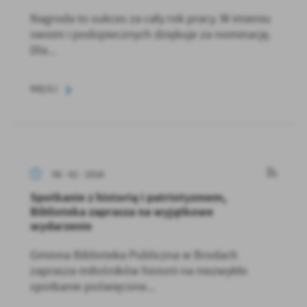
Nagroda to sukces za cały rok pracy. W imieniu
swoim i podopiecznych dziękuje za nominację.
Dla...
WIĘCEJ
06 - 02 - 2026
Spotkanie z historią i patriotyzmem,
Biblioteka zaprasza na wyjątkowe
wydarzenie
Gminna Biblioteka Publiczna w Brodach
zaprasza miłośników historii na niezwykłe
spotkanie poświęcone...