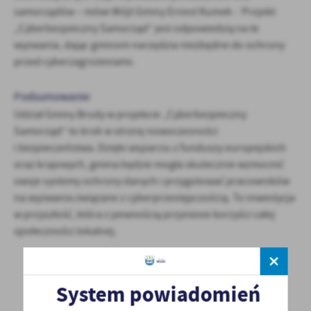
samorządów – mówi Wójt Gminy Ernest Kumek - Projekt
„Cyberbezpieczny Samorząd” jest odpowiedzią na te
wyzwania, dając gminom narzędzia niezbędne do ochrony
przed cyberzagrożeniami.
Podsumowanie
Udział Gminy Brody w projekcie „Cyberbezpieczny
Samorząd” to krok w stronę nowoczesności
i bezpieczeństwa. Dzięki wsparciu z funduszy europejskich
oraz krajowych, gmina będzie mogła skutecznie wzmocnić
swoje systemy ochrony danych i przygotować pracowników
na wyzwania związane z cyberprzestępczością. To inwestycja
w przyszłość, która z pewnością przyniesie korzyści całej
społeczności lokalnej.
System powiadomień