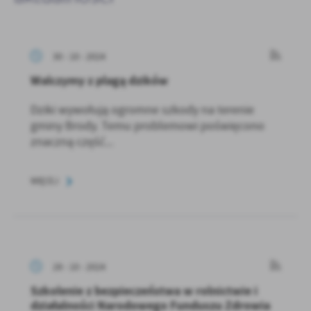
30 - 10 - 2024
Walczymy z plagą dzików
Dziki wywołują ogromne szkody na terenie
gminy Brody. Temu problemowi poświęcono
znaczną część...
WIĘCEJ
28 - 10 - 2024
Szkolenie z bezpieczeństwa w rolnictwie i
działalności Narodowego Funduszu Zdrowia