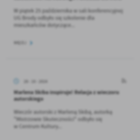
W piątek 25 października w sali konferencyjnej
UG Brody odbyło się szkolenie dla
mieszkańców dotyczące...
WIĘCEJ
28 - 10 - 2024
Marlena Skiba inspiruje! Relacja z wieczoru
autorskiego
Wieczór autorski z Marleną Skibą, autorką
"Mistrzowie Skuteczności" odbyło się
w Centrum Kultury...