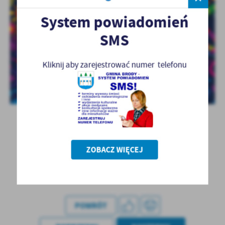
System powiadomień
SMS
Kliknij aby zarejestrować numer telefonu
ZOBACZ WIĘCEJ
POWRÓT