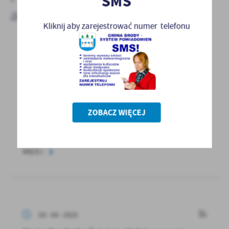
SMS
aktualności
Kliknij aby zarejestrować numer telefonu
07 - 04 - 2025
Jarmark smaków, rękodzieła i pasji
Dużym zainteresowaniem mieszkańców cieszył
się Jarmark Kół Gospodyń Wiejskich
ZOBACZ WIĘCEJ
i Lokalnych Producentów...
WIĘCEJ
03 - 04 - 2025