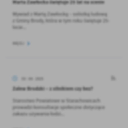
Marta Zawłocka świętuje 25 lat na scenie
Wywiad z Martą Zawłocką – solistką ludową
z Gminy Brody, która w tym roku świętuje 25-
lecie...
WIĘCEJ
03 - 04 - 2025
Zalew Brodzki – z silnikiem czy bez?
Starostwo Powiatowe w Starachowicach
prowadzi konsultacje społeczne dotyczące
zakazu używania łodzi...