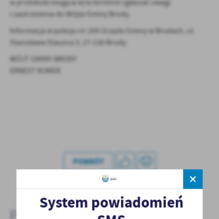
w protokole mogą w w/w terminie zgłaszać uwagi
treści w postaci wiadomości, ofert, komunikatów mediów
i zastrzeżenia do Wójta Gminy Brody.
społecznościowych.
Informacja w pokoju nr 209 Urzędu Gminy w Brodach, ul.
Stanisława Staszica 3, 27-230 Brody.
WÓJT GMINY BRODY
ERNEST KUMEK
POWRÓT
POPRZEDNI
NASTĘPNY
System powiadomień
Pozostałe