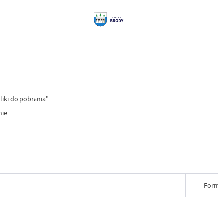
ki do pobrania".
ie.
Form