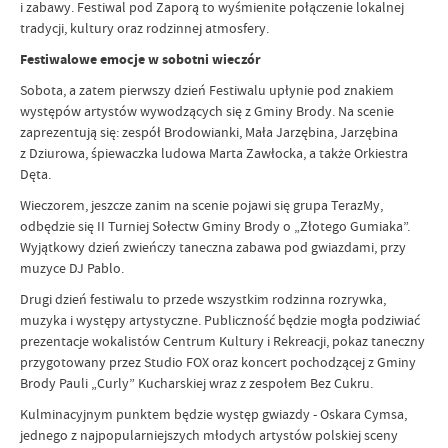
i zabawy. Festiwal pod Zaporą to wyśmienite połączenie lokalnej
tradycji, kultury oraz rodzinnej atmosfery.
Festiwalowe emocje w sobotni wieczór
Sobota, a zatem pierwszy dzień Festiwalu upłynie pod znakiem
występów artystów wywodzących się z Gminy Brody. Na scenie
zaprezentują się: zespół Brodowianki, Mała Jarzębina, Jarzębina
z Dziurowa, śpiewaczka ludowa Marta Zawłocka, a także Orkiestra
Dęta.
Wieczorem, jeszcze zanim na scenie pojawi się grupa TerazMy,
odbędzie się II Turniej Sołectw Gminy Brody o „Złotego Gumiaka”.
Wyjątkowy dzień zwieńczy taneczna zabawa pod gwiazdami, przy
muzyce DJ Pablo.
Drugi dzień festiwalu to przede wszystkim rodzinna rozrywka,
muzyka i występy artystyczne. Publiczność będzie mogła podziwiać
prezentacje wokalistów Centrum Kultury i Rekreacji, pokaz taneczny
przygotowany przez Studio FOX oraz koncert pochodzącej z Gminy
Brody Pauli „Curly” Kucharskiej wraz z zespołem Bez Cukru.
Kulminacyjnym punktem będzie występ gwiazdy - Oskara Cymsa,
jednego z najpopularniejszych młodych artystów polskiej sceny