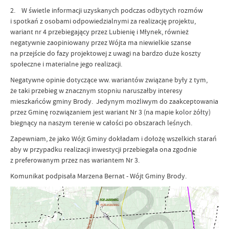
2. W świetle informacji uzyskanych podczas odbytych rozmów
i spotkań z osobami odpowiedzialnymi za realizację projektu,
wariant nr 4 przebiegający przez Lubienię i Młynek, również
negatywnie zaopiniowany przez Wójta ma niewielkie szanse
na przejście do fazy projektowej z uwagi na bardzo duże koszty
społeczne i materialne jego realizacji.
Negatywne opinie dotyczące ww. wariantów związane były z tym,
że taki przebieg w znacznym stopniu naruszałby interesy
mieszkańców gminy Brody. Jedynym możliwym do zaakceptowania
przez Gminę rozwiązaniem jest wariant Nr 3 (na mapie kolor żółty)
biegnący na naszym terenie w całości po obszarach leśnych.
Zapewniam, że jako Wójt Gminy dokładam i dołożę wszelkich starań
aby w przypadku realizacji inwestycji przebiegała ona zgodnie
z preferowanym przez nas wariantem Nr 3.
Komunikat podpisała Marzena Bernat - Wójt Gminy Brody.