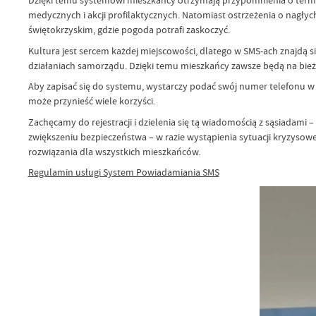
Dzięki temu systemowi mieszkańcy otrzymają przypomnienia o termi
medycznych i akcji profilaktycznych. Natomiast ostrzeżenia o nagły
świętokrzyskim, gdzie pogoda potrafi zaskoczyć.
Kultura jest sercem każdej miejscowości, dlatego w SMS-ach znajdą s
działaniach samorządu. Dzięki temu mieszkańcy zawsze będą na bieżąc
Aby zapisać się do systemu, wystarczy podać swój numer telefonu w
może przynieść wiele korzyści.
Zachęcamy do rejestracji i dzielenia się tą wiadomością z sąsiadam
zwiększeniu bezpieczeństwa – w razie wystąpienia sytuacji kryzysowej
rozwiązania dla wszystkich mieszkańców.
Regulamin usługi System Powiadamiania SMS