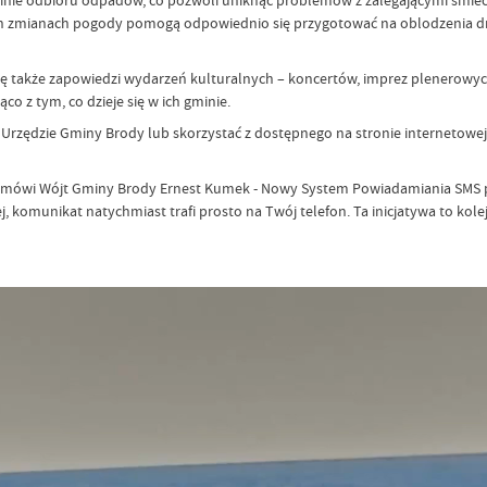
nie odbioru odpadów, co pozwoli uniknąć problemów z zalegającymi śmieci
ch zmianach pogody pomogą odpowiednio się przygotować na oblodzenia dróg
ię także zapowiedzi wydarzeń kulturalnych – koncertów, imprez plenerowych 
o z tym, co dzieje się w ich gminie.
 Urzędzie Gminy Brody lub skorzystać z dostępnego na stronie internetowe
i – mówi Wójt Gminy Brody Ernest Kumek - Nowy System Powiadamiania SMS p
, komunikat natychmiast trafi prosto na Twój telefon. Ta inicjatywa to kole