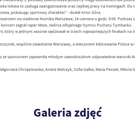
ka lokata to zasługa zaangażowania oraz ciężkiej pracy na treningach. Do
stwa, pokazując sportowy charakter” - dodał Artur Góra.
warciem na stadionie Hutnika Warszawa, 14 czerwca o godz. 9:00. Podczas u
 koncert zagrał raper Mezo, twórca oficjalnego hymnu Pucharu Tymbarku.
, który w jednym sezonie sędziował w trzech najważniejszych finałach na świec
poczynek, wspólne zwiedzanie Warszawy, a wieczorem kibicowanie Polsce w 
 ze sponsorem zapewniła młodym zawodniczkom odpowiednie warunki do prz
gorzata Chrząstowska, Aniela Walczyk, Zofia Gałka, Maria Peszek, Nikola G
Galeria zdjęć