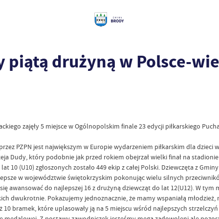
 piątą drużyną w Polsce-wie
ckiego zajęły 5 miejsce w Ogólnopolskim finale 23 edycji piłkarskiego Puch
ez PZPN jest największym w Europie wydarzeniem piłkarskim dla dzieci w tr
a Dudy, który podobnie jak przed rokiem obejrzał wielki finał na stadio
o lat 10 (U10) zgłoszonych zostało 449 ekip z całej Polski. Dziewczęta z Gm
epsze w województwie świętokrzyskim pokonując wielu silnych przeciwników.
ię awansować do najlepszej 16 z drużyną dziewcząt do lat 12(U12). W tym 
ich dwukrotnie. Pokazujemy jednoznacznie, że mamy wspaniałą młodzież, na
 10 bramek, które uplasowały ją na 5 miejscu wśród najlepszych strzelczyń 
efie medalowej. Z postawy zawodniczek jesteśmy mega zadowoleni ale pozost