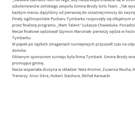
szkoleniowców żeńskiego zespołu Gmina Brody Girls Team. „Tak wyso
każdym meczu dążyliśmy od pierwszej do ostatniej minuty do zwycię
Finały ogólnopolskie Pucharu Tymbarku rozpoczęły się oficjalnym ot
przez finalistę programu „Mam Talent” Łukasza Chwieduka. Ponadto
Mecze finałowe sędziował Szymon Marciniak- pierwszy sędzia w historii
Tymbarku.
W piątek po ciężkich zmaganiach turniejowych przyszedł czas na od
domów.
Głównym sponsorem turnieju była firma Tymbark. Gmina Brody wraz
promujące gminę.
Nasza wspaniała drużyna w składzie: Nela Kromer, Zuzanna Mucha, Mał
Trenerzy: Artur Góra, Hubert Stachura, Michał Karwacki