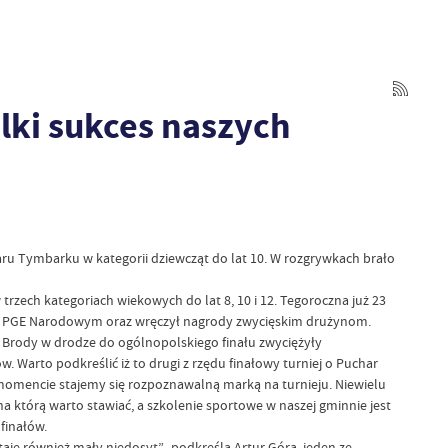
lki sukces naszych
aru Tymbarku w kategorii dziewcząt do lat 10. W rozgrywkach brało
zech kategoriach wiekowych do lat 8, 10 i 12. Tegoroczna już 23
nie PGE Narodowym oraz wręczył nagrody zwycięskim drużynom.
iny Brody w drodze do ogólnopolskiego finału zwyciężyły
 Warto podkreślić iż to drugi z rzędu finałowy turniej o Puchar
momencie stajemy się rozpoznawalną marką na turnieju. Niewielu
 którą warto stawiać, a szkolenie sportowe w naszej gminnie jest
finałów.
aje również mały niedosyt” -podkreśla Artur Góra, jeden ze