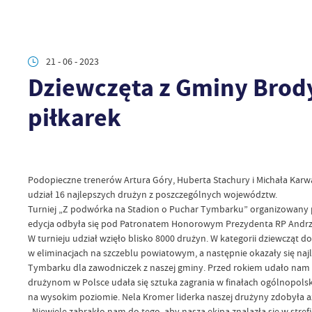
21 - 06 - 2023
Dziewczęta z Gminy Brody
piłkarek
Podopieczne trenerów Artura Góry, Huberta Stachury i Michała Karwa
udział 16 najlepszych drużyn z poszczególnych województw.
Turniej „Z podwórka na Stadion o Puchar Tymbarku” organizowany prz
edycja odbyła się pod Patronatem Honorowym Prezydenta RP Andrzej
W turnieju udział wzięło blisko 8000 drużyn. W kategorii dziewcząt d
w eliminacjach na szczeblu powiatowym, a następnie okazały się najl
Tymbarku dla zawodniczek z naszej gminy. Przed rokiem udało nam s
drużynom w Polsce udała się sztuka zagrania w finałach ogólnopolsk
na wysokim poziomie. Nela Kromer liderka naszej drużyny zdobyła aż
„Niewiele zabrakło nam do tego, aby nasza ekipa znalazła się w str