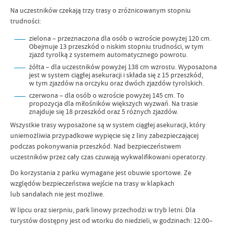
Na uczestników czekają trzy trasy o zróżnicowanym stopniu
trudności:
zielona – przeznaczona dla osób o wzroście powyżej 120 cm.
Obejmuje 13 przeszkód o niskim stopniu trudności, w tym
zjazd tyrolką z systemem automatycznego powrotu.
żółta – dla uczestników powyżej 138 cm wzrostu. Wyposażona
jest w system ciągłej asekuracji i składa się z 15 przeszkód,
w tym zjazdów na orczyku oraz dwóch zjazdów tyrolskich.
czerwona – dla osób o wzroście powyżej 145 cm. To
propozycja dla miłośników większych wyzwań. Na trasie
znajduje się 18 przeszkód oraz 5 różnych zjazdów.
Wszystkie trasy wyposażone są w system ciągłej asekuracji, który
uniemożliwia przypadkowe wypięcie się z liny zabezpieczającej
podczas pokonywania przeszkód. Nad bezpieczeństwem
uczestników przez cały czas czuwają wykwalifikowani operatorzy.
Do korzystania z parku wymagane jest obuwie sportowe. Ze
względów bezpieczeństwa wejście na trasy w klapkach
lub sandałach nie jest możliwe.
W lipcu oraz sierpniu, park linowy przechodzi w tryb letni. Dla
turystów dostępny jest od wtorku do niedzieli, w godzinach: 12:00–