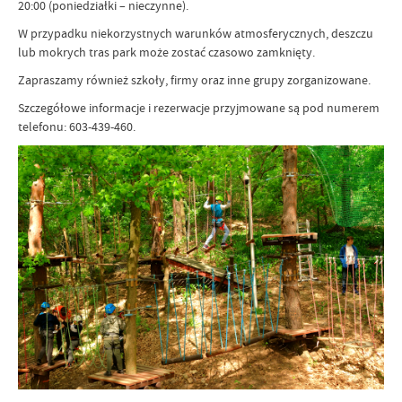
20:00 (poniedziałki – nieczynne).
W przypadku niekorzystnych warunków atmosferycznych, deszczu
lub mokrych tras park może zostać czasowo zamknięty.
Zapraszamy również szkoły, firmy oraz inne grupy zorganizowane.
Szczegółowe informacje i rezerwacje przyjmowane są pod numerem
telefonu: 603-439-460.