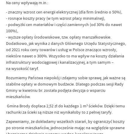
Na ceny wpływają m.in.:
- znaczny wzrost cen energii elektrycznej (dla firm średnio o 50%),
- rosnące koszty pracy (w tym wzrost płacy minimalnej),
- podwyżki cen materiałów i części zamiennych (od 30% do nawet
100%),
- wyższe opłaty środowiskowe, tzw. opłaty marszałkowskie.
Dodatkowo, jak wynika z danych Głównego Urzędu Statystycznego,
od 2021 roku ceny towarów i usług w Polsce znacząco wzrosły,
niektóre nawet o 300%. Wszystko to ma wpływ na koszty działania
infrastruktury wodociągowej i kanalizacyjnej, a tym samym –
na wysokość taryf.
Rozumiemy Państwa niepokój i zdajemy sobie sprawę, jak ważne są
stabilne opłaty w domowym budżecie. Dlatego podczas sesji Rady
Gminy w kwietniu br. została podjęta decyzja o wsparciu
mieszkańców.
Gmina Brody dopłaca 2,52 zł do każdego 1 m³ ścieków. Dzięki temu
rachunki za ścieki są niższe niż wynikałoby to z pełnej taryfy.
Zapewniamy, że dokładamy wszelkich starań, by ograniczyć koszty
po stronie mieszkańców, jednocześnie mając na względzie sprawne