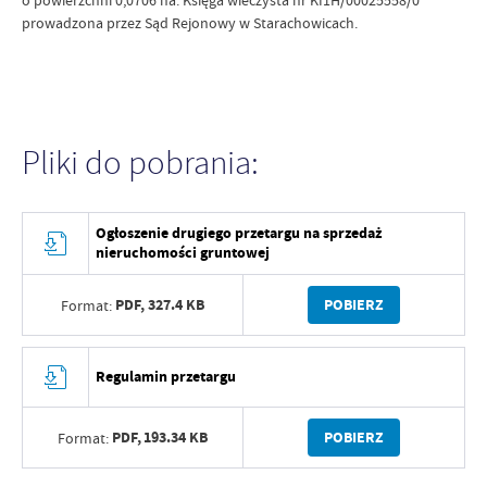
o powierzchni 0,0706 ha. Księga wieczysta nr KI1H/00025558/0
prowadzona przez Sąd Rejonowy w Starachowicach.
Pliki do pobrania:
Ogłoszenie drugiego przetargu na sprzedaż
nieruchomości gruntowej
PDF,
327.4 KB
POBIERZ
Format:
Regulamin przetargu
PDF,
193.34 KB
POBIERZ
Format: