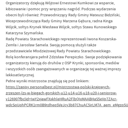
Organizatorzy dziękują Wójtowi Ernestowi Kumkowi za wsparcie,
kibicowanie i pomoc przy wręczaniu nagród. Podczas wydarzenia
obecni byli również: Przewodniczący Rady Gminy Mateusz Bidziński,
Wiceprzewodnicząca Rady Gminy Marzena Gębura, radna Kinga
Wójcik, sołtys Krynek Wiesława Wójcik, sołtys Stawu Kunowskiego
Katarzyna Szymańska.
Radę Powiatu Starachowickiego reprezentowali Iwona Koszarska-
Zemła i Jarosław Samela. Swoją pomocą służyli także
przedstawiciele Młodzieżowej Rady Powiatu Starachowickiego.
Rolę konferansjera pełnił Zdzisław Perepiczko. Swoje podziękowania
organizatorzy kierują do druhów z OSP Krynki, sponsorów, mediów
i wszystkich osób zaangażowanych w organizację tej ważnej imprezy
lekkoatletycznej.
Pełne wyniki mistrzostw znajdują się pod linkiem:
https://zapisy.personalbest.pl/mistrzostwa-polski-krajowych-
zrzeszen-lzs-w-biegach-gorskich-u12-u14-u16-u18-u20-i-seniorow-
v12690?fbclid=IwY2xjawFXxkhleHRuA2FlbQIxMAABHaS5eVp7ZAcr-
wdcSqUqhPCRK1rm0B9tdheqSVeJcy3b87ChuAC5irLM7A_aem_eMgzqSU