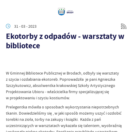
31 - 03 - 2023
Ekotorby z odpadów - warsztaty w
bibliotece
W Gminnej Bibliotece Publicznej w Brodach, odbyły się warsztaty
z szycia i ozdabiania ekotoreb. Poprowadziła je pani Agnieszka
Szczykutowicz, absolwentka krakowskiej Szkoły Artystycznego
Projektowania Ubioru - właścicielka firmy specjalizującej się
w projektowaniu i szyciu kostiumów.
Prelegentka mówiła o sposobach wykorzystania niepotrzebnych
tkanin. Dowiedzieliśmy się , w jaki sposób możemy uszyć i ozdobić
torebki na zioła, torby na zakupy i książki. Każda z pań
uczestniczących w warsztatach wykazała się talentem, wyobraźnią
i wykonała piękne ekotorby. Spotkanie przybliżyło uczestnikom