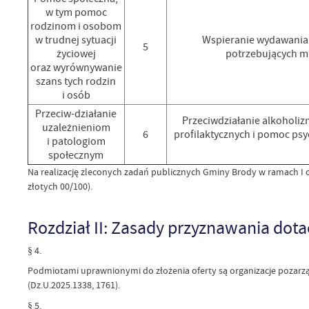
w tym pomoc
rodzinom i osobom
w trudnej sytuacji
Wspieranie wydawania 
5
życiowej
potrzebujących m
oraz wyrównywanie
szans tych rodzin
i osób
Przeciw-działanie
Przeciwdziałanie alkoholi
uzależnieniom
6
profilaktycznych i pomoc ps
i patologiom
społecznym
Na realizację zleconych zadań publicznych Gminy Brody w ramach I ot
złotych 00/100).
Rozdział II: Zasady przyznawania dota
§ 4.
Podmiotami uprawnionymi do złożenia oferty są organizacje pozarządo
(Dz.U.2025.1338, 1761).
§ 5.