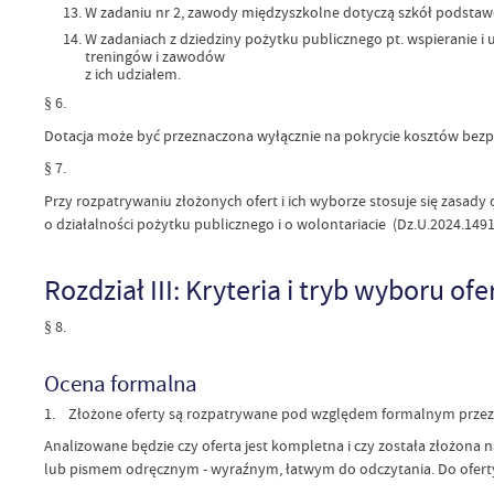
W zadaniu nr 2, zawody międzyszkolne dotyczą szkół podstaw
W zadaniach z dziedziny pożytku publicznego pt. wspieranie i u
treningów i zawodów
z ich udziałem.
§ 6.
Dotacja może być przeznaczona wyłącznie na pokrycie kosztów bezpośr
§ 7.
Przy rozpatrywaniu złożonych ofert i ich wyborze stosuje się zasady 
o działalności pożytku publicznego i o wolontariacie (Dz.U.2024.1491
Rozdział III: Kryteria i tryb wyboru ofer
§ 8.
Ocena formalna
1. Złożone oferty są rozpatrywane pod względem formalnym przez
Analizowane będzie czy oferta jest kompletna i czy została złożo
lub pismem odręcznym - wyraźnym, łatwym do odczytania. Do oferty