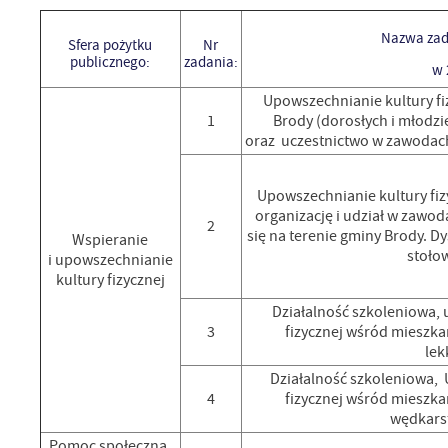
Nazwa zada
Sfera pożytku
Nr
publicznego:
zadania:
w 
Upowszechnianie kultury f
1
Brody (dorosłych i młodzi
oraz uczestnictwo w zawodach
Upowszechnianie kultury fiz
organizację i udział w zaw
2
się na terenie gminy Brody. Dy
Wspieranie
stoło
i upowszechnianie
kultury fizycznej
Działalność szkoleniowa, 
3
fizycznej wśród mieszk
lek
Działalność szkoleniowa, 
4
fizycznej wśród mieszk
wędkars
Pomoc społeczna,