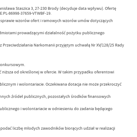
anisława Staszica 3, 27-230 Brody (decyduje data wpływu). Ofertę
AE:PL-86998-37659-VTWBF-19.
w sprawie wzorów ofert i ramowych wzorów umów dotyczących
dmiotami prowadzącymi działalność pożytku publicznego
 Przeciwdziałania Narkomanii przyjętym uchwałą Nr XV/128/25 Rady
u konkursowym.
 niższa od określonej w ofercie. W takim przypadku oferentowi
blicznym i wolontariacie. Oczekiwana dotacja nie może przekroczyć
nnych źródeł publicznych, pozostałych środków finansowych
publicznego i wolontariacie w odniesieniu do zadania będącego
 podać liczbę młodych zawodników biorących udział w realizacji