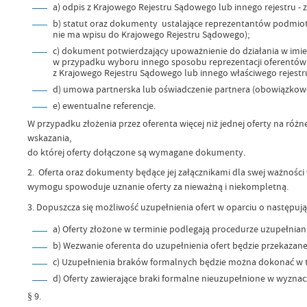
a) odpis z Krajowego Rejestru Sądowego lub innego rejestru -
b) statut oraz dokumenty ustalające reprezentantów podmiotu
nie ma wpisu do Krajowego Rejestru Sądowego);
c) dokument potwierdzający upoważnienie do działania w imie
w przypadku wyboru innego sposobu reprezentacji oferentów 
z Krajowego Rejestru Sądowego lub innego właściwego rejestr
d) umowa partnerska lub oświadczenie partnera (obowiązkowo
e) ewentualne referencje.
W przypadku złożenia przez oferenta więcej niż jednej oferty na r
wskazania,
do której oferty dołączone są wymagane dokumenty.
2. Oferta oraz dokumenty będące jej załącznikami dla swej ważnośc
wymogu spowoduje uznanie oferty za nieważną i niekompletną.
3. Dopuszcza się możliwość uzupełnienia ofert w oparciu o następują
a) Oferty złożone w terminie podlegają procedurze uzupełnia
b) Wezwanie oferenta do uzupełnienia ofert będzie przekazane 
c) Uzupełnienia braków formalnych będzie można dokonać w t
d) Oferty zawierające braki formalne nieuzupełnione w wyzna
§ 9.