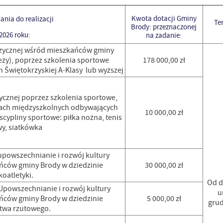
Kwota dotacji Gminy
nia do realizacji
Te
Brody: przeznaczonej
2026 roku:
na zadanie:
izycznej wśród mieszkańców gminy
eży), poprzez szkolenia sportowe
178 000,00 zł
 Świętokrzyskiej A-Klasy lub wyższej
ycznej poprzez szkolenia sportowe,
odach międzyszkolnych odbywających
10 000,00 zł
scypliny sportowe: piłka nożna, tenis
wy, siatkówka
upowszechnianie i rozwój kultury
ańców gminy Brody w dziedzinie
30 000,00 zł
koatletyki.
Od d
Upowszechnianie i rozwój kultury
u
ańców gminy Brody w dziedzinie
5 000,00 zł
grud
twa rzutowego.