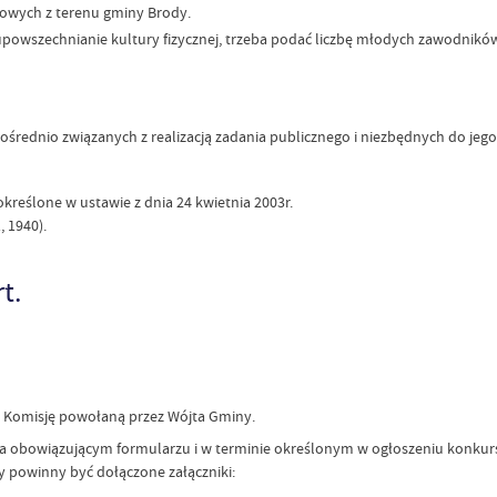
owych z terenu gminy Brody.
powszechnianie kultury fizycznej, trzeba podać liczbę młodych zawodników (dz
ednio związanych z realizacją zadania publicznego i niezbędnych do jego r
określone w ustawie z dnia 24 kwietnia 2003r.
, 1940).
t.
 Komisję powołaną przez Wójta Gminy.
na na obowiązującym formularzu i w terminie określonym w ogłoszeniu ko
 powinny być dołączone załączniki: