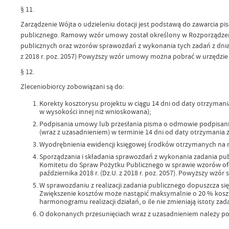
§ 11.
Zarządzenie Wójta o udzieleniu dotacji jest podstawą do zawarcia p
publicznego. Ramowy wzór umowy został określony w Rozporządzen
publicznych oraz wzorów sprawozdań z wykonania tych zadań z dnia 2
z 2018 r. poz. 2057) Powyższy wzór umowy można pobrać w urzędzie g
§ 12.
Zleceniobiorcy zobowiązani są do:
Korekty kosztorysu projektu w ciągu 14 dni od daty otrzyman
w wysokości innej niż wnioskowana);
Podpisania umowy lub przesłania pisma o odmowie podpisan
(wraz z uzasadnieniem) w terminie 14 dni od daty otrzymania 
Wyodrębnienia ewidencji księgowej środków otrzymanych na re
Sporządzania i składania sprawozdań z wykonania zadania pu
Komitetu do Spraw Pożytku Publicznego w sprawie wzorów ofe
października 2018 r. (Dz.U. z 2018 r. poz. 2057). Powyższy wz
W sprawozdaniu z realizacji zadania publicznego dopuszcza 
Zwiększenie kosztów może nastąpić maksymalnie o 20 % koszt
harmonogramu realizacji działań, o ile nie zmieniają istoty zad
O dokonanych przesunięciach wraz z uzasadnieniem należy po