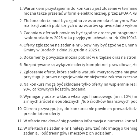
Warunkiem przystąpienia do konkursu jest złożenie w terminie 
można także przesłać w formie elektronicznej, przez EPUAP: 
Złożona oferta musi być zgodna ze wzorem określonym w Ro
realizacji zadań publicznych oraz wzorów sprawozdań z wykonani
Zadania w ofertach powinny być zgodne z rocznym programe
wolontariacie w 2026 roku przyjętym uchwałą nr Nr XIV/109/25
Oferty zgłoszone na zadanie nr 6 powinny być zgodne z Gmin
Gminy w Brodach z dnia 29 grudnia 2025 r.
Dokumenty powyższe można pobrać w urzędzie oraz na stronie:
Rozpatrywane są wyłącznie oferty kompletne i prawidłowe, 
Zgłoszenie oferty, która spełnia warunki merytoryczne nie gw
przysługuje prawo negocjowania zmniejszenia zakresu rzeczoweg
Na konkurs mogą być składane tylko oferty na wspieranie real
90% całkowitych kosztów zadania.
Wymagany udział wkładu własnego finansowego (min. 10%) mo
z innych źródeł niepublicznych i/lub środków finansowych p
Oferent przystępujący do konkursu nie powinien prowadzić dzi
przedmiotem oferty.
W ofercie znajdować się powinna informacja o numerze konta
W ofertach na zadanie nr 1 należy zawrzeć informację o treni
zadania, ilość treningów i meczów z ich udziałem.