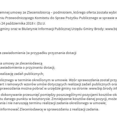
isemnej umowy ze Zleceniobiorcą – podmiotem, którego oferta została wybra
iu Przewodniczącego Komitetu do Spraw Pożytku Publicznego w sprawie w
4 października 2018 r. (Dz.U.
miny oraz w Biuletynie Informacji Publicznej Urzędu Gminy Brody: www.bip.
ia zawiadomienia (w przypadku przyznania dotacji
ia umowy ze zleceniodawcą
zawiadomienia o przyznaniu dotacji;
alizację zadań publicznych;
blicznego w terminie określonym w umowie. Wzór sprawozdania został przy
rt i ramowych wzorów umów dotyczących realizacji zadań publicznych ora
ór sprawozdania można pobrać w urzędzie gminy na stronie: www.bip.brody.inf
się dokonywanie przesunięć pomiędzy poszczególnymi pozycjami kosztów ok
u danego punktu w kosztorysie. Zmniejszenie kosztów danej pozycji, może
ania i nie naruszają terminu realizacji zadania określonego w umowie;
informować Zleceniodawcę w sprawozdaniu z realizacji zadania.