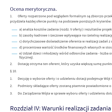
Ocena merytoryczna.
1. Oferty rozpatrzone pod względem formalnym są zbiorczo przekaz
przydziela każdej ofercie punkty na podstawie poniższych kryteriów:
a) analiza kosztów zadania (rozdz. V oferty) i rezultatów projektu 
b) zasoby kadrowe i rzeczowe wpływające na rzetelną realizację
c) dotychczasowe doświadczenie oferenta w realizacji zadań z 
d) procentowa wartość środków finansowych własnych w stosun
e) Udział dzieci i młodzieży wśród odbiorców zadania - liczba 
fizycznej).
2. Dotację otrzyma ten oferent, który uzyska większą sumę punktów.
§ 10.
1. Decyzję o wyborze oferty i o udzieleniu dotacji podejmuje Wójt G
2. Podmioty składające oferty zostaną pisemnie powiadomione o po
3. Do Zarządzenia Wójta w sprawie wyboru oferty i udzieleniu dotacj
Rozdział IV: Warunki realizacji zadani