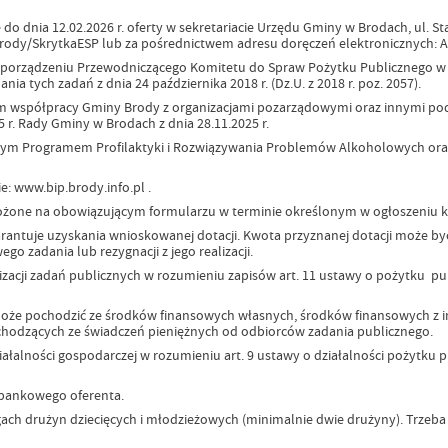
do dnia 12.02.2026 r. oferty w sekretariacie Urzędu Gminy w Brodach, ul. St
/Brody/SkrytkaESP lub za pośrednictwem adresu doręczeń elektronicznych: 
zporządzeniu Przewodniczącego Komitetu do Spraw Pożytku Publicznego 
a tych zadań z dnia 24 października 2018 r. (Dz.U. z 2018 r. poz. 2057).
m współpracy Gminy Brody z organizacjami pozarządowymi oraz innymi po
 r. Rady Gminy w Brodach z dnia 28.11.2025 r.
nym Programem Profilaktyki i Rozwiązywania Problemów Alkoholowych oraz
 www.bip.brody.info.pl .
złożone na obowiązującym formularzu w terminie określonym w ogłoszeni
arantuje uzyskania wnioskowanej dotacji. Kwota przyznanej dotacji może być
o zadania lub rezygnacji z jego realizacji.
izacji zadań publicznych w rozumieniu zapisów art. 11 ustawy o pożytku pu
że pochodzić ze środków finansowych własnych, środków finansowych z i
ochodzących ze świadczeń pieniężnych od odbiorców zadania publicznego.
ałalności gospodarczej w rozumieniu art. 9 ustawy o działalności pożytku 
 bankowego oferenta.
ngach drużyn dziecięcych i młodzieżowych (minimalnie dwie drużyny). Trzeba