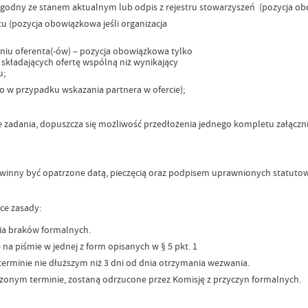
 zgodny ze stanem aktualnym lub odpis z rejestru stowarzyszeń (pozycja o
 (pozycja obowiązkowa jeśli organizacja
niu oferenta(-ów) – pozycja obowiązkowa tylko
składających ofertę wspólną niż wynikający
u;
 w przypadku wskazania partnera w ofercie);
óżne zadania, dopuszcza się możliwość przedłożenia jednego kompletu załą
i winny być opatrzone datą, pieczęcią oraz podpisem uprawnionych statuto
ce zasady:
nia braków formalnych.
na piśmie w jednej z form opisanych w § 5 pkt. 1
erminie nie dłuższym niż 3 dni od dnia otrzymania wezwania.
czonym terminie, zostaną odrzucone przez Komisję z przyczyn formalnych.