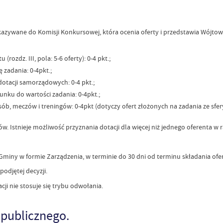
ywane do Komisji Konkursowej, która ocenia oferty i przedstawia Wójtowi
(rozdz. III, pola: 5-6 oferty): 0-4 pkt.;
 zadania: 0-4pkt.;
dotacji samorządowych: 0-4 pkt.;
ku do wartości zadania: 0-4pkt.;
osób, meczów i treningów: 0-4pkt (dotyczy ofert złożonych na zadania ze sf
 Istnieje możliwość przyznania dotacji dla więcej niż jednego oferenta w
miny w formie Zarządzenia, w terminie do 30 dni od terminu składania ofert
djętej decyzji.
i nie stosuje się trybu odwołania.
a publicznego.