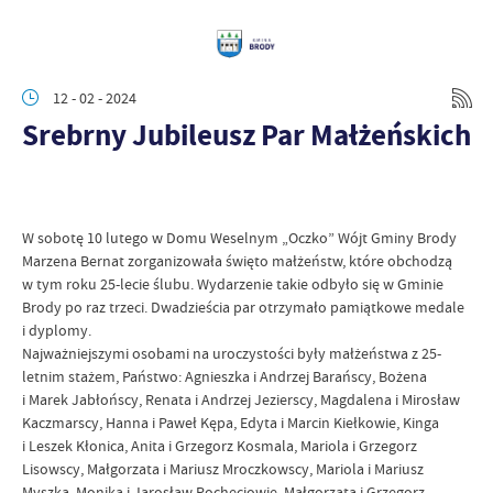
12 - 02 - 2024
Srebrny Jubileusz Par Małżeńskich
W sobotę 10 lutego w Domu Weselnym „Oczko” Wójt Gminy Brody
Marzena Bernat zorganizowała święto małżeństw, które obchodzą
w tym roku 25-lecie ślubu. Wydarzenie takie odbyło się w Gminie
Brody po raz trzeci. Dwadzieścia par otrzymało pamiątkowe medale
i dyplomy.
Najważniejszymi osobami na uroczystości były małżeństwa z 25-
letnim stażem, Państwo: Agnieszka i Andrzej Barańscy, Bożena
i Marek Jabłońscy, Renata i Andrzej Jezierscy, Magdalena i Mirosław
Kaczmarscy, Hanna i Paweł Kępa, Edyta i Marcin Kiełkowie, Kinga
i Leszek Kłonica, Anita i Grzegorz Kosmala, Mariola i Grzegorz
Lisowscy, Małgorzata i Mariusz Mroczkowscy, Mariola i Mariusz
Myszka, Monika i Jarosław Pocheciowie, Małgorzata i Grzegorz