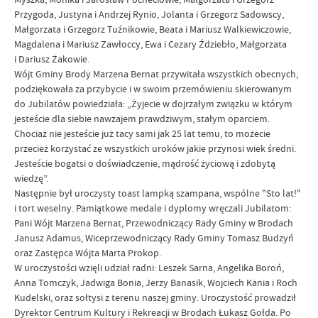
Przygoda, Justyna i Andrzej Rynio, Jolanta i Grzegorz Sadowscy,
Małgorzata i Grzegorz Tuźnikowie, Beata i Mariusz Walkiewiczowie,
Magdalena i Mariusz Zawłoccy, Ewa i Cezary Ździebło, Małgorzata
i Dariusz Żakowie.
Wójt Gminy Brody Marzena Bernat przywitała wszystkich obecnych,
podziękowała za przybycie i w swoim przemówieniu skierowanym
do Jubilatów powiedziała: „Żyjecie w dojrzałym związku w którym
jesteście dla siebie nawzajem prawdziwym, stałym oparciem.
Chociaż nie jesteście już tacy sami jak 25 lat temu, to możecie
przecież korzystać ze wszystkich uroków jakie przynosi wiek średni.
Jesteście bogatsi o doświadczenie, mądrość życiową i zdobytą
wiedzę”.
Następnie był uroczysty toast lampką szampana, wspólne "Sto lat!"
i tort weselny. Pamiątkowe medale i dyplomy wręczali Jubilatom:
Pani Wójt Marzena Bernat, Przewodniczący Rady Gminy w Brodach
Janusz Adamus, Wiceprzewodniczący Rady Gminy Tomasz Budzyń
oraz Zastępca Wójta Marta Prokop.
W uroczystości wzięli udział radni: Leszek Sarna, Angelika Boroń,
Anna Tomczyk, Jadwiga Bonia, Jerzy Banasik, Wojciech Kania i Roch
Kudelski, oraz sołtysi z terenu naszej gminy. Uroczystość prowadził
Dyrektor Centrum Kultury i Rekreacji w Brodach Łukasz Gołda. Po